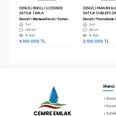
DENİZLİ BEKİLLİ İLCESİNDE
DENİZLİ PAMUKKAL
SATILIK TARLA
SATILIK DUBLEKS D
Denizli / Merkezefendi / Sümer
Mah.
3+1
2+1
140 m²
110 m²
4. Kat
4. Kat
4.100.000 TL
2.100.000 TL
Menü
Anas
Kuru
Satılı