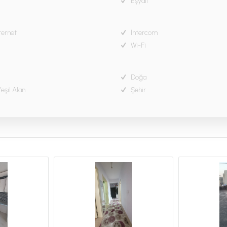
Eşyalı
ternet
İntercom
Wi-Fi
Doğa
eşil Alan
Şehir