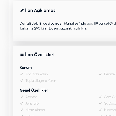
İlan Açıklaması
Denizli Bekilli ilçesi poyrazlı Mahallesi'nde ada 119 parsel 
tarlamız 290 bin TL den pazarlıklı satılıktır.
İlan Özellikleri
Konum
Ana Yola Yakın
Denize S
Toplu Ulaşıma Yakın
Genel Özellikler
Asansör
Cam Gi
Jeneratör
Su Dep
Hırsız Alarmı
Hidrofo