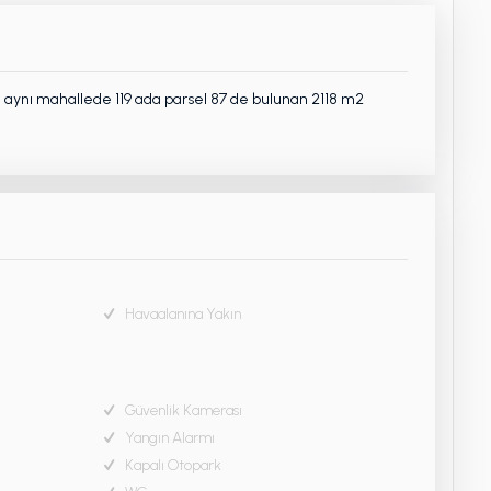
Yine aynı mahallede 119 ada parsel 87 de bulunan 2118 m2
Havaalanına Yakın
Güvenlik Kamerası
Yangın Alarmı
Kapalı Otopark