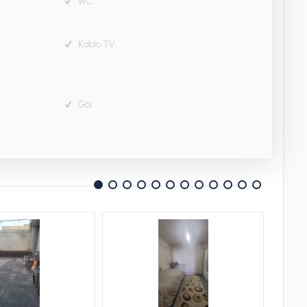
WC
Kablo TV
Göl