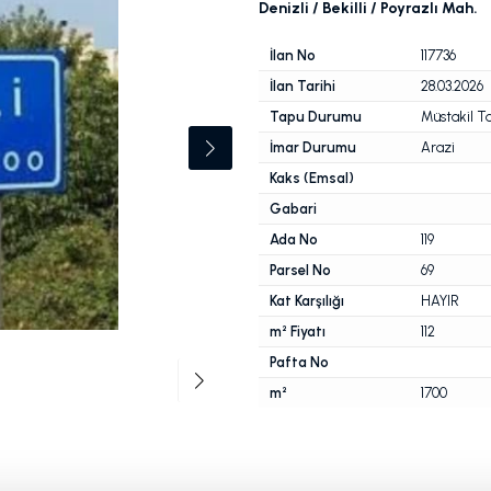
Denizli / Bekilli / Poyrazlı Mah.
İlan No
117736
İlan Tarihi
28.03.2026
Tapu Durumu
Müstakil T
İmar Durumu
Arazi
Kaks (Emsal)
Gabari
Ada No
119
Parsel No
69
Kat Karşılığı
HAYIR
m² Fiyatı
112
Pafta No
m²
1700