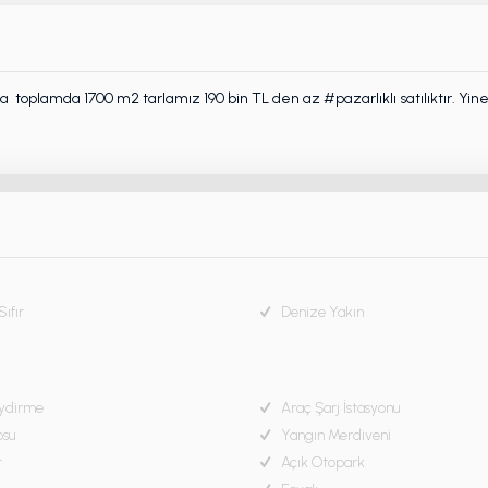
69 da toplamda 1700 m2 tarlamız 190 bin TL den az #pazarlıklı satılıktır. 
ıfır
Denize Yakın
ydirme
Araç Şarj İstasyonu
osu
Yangın Merdiveni
r
Açık Otopark