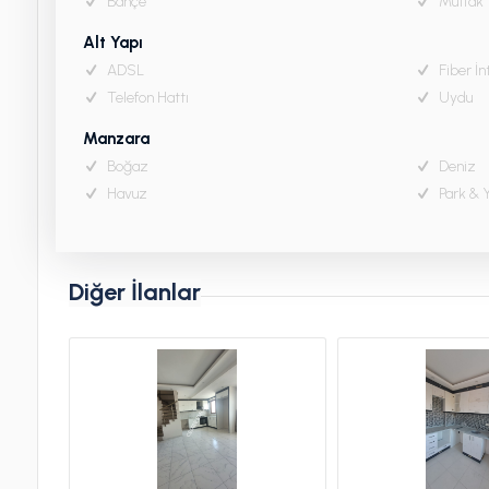
Bahçe
Mutfak
Alt Yapı
ADSL
Fiber İn
Telefon Hattı
Uydu
Manzara
Boğaz
Deniz
Havuz
Park & Y
Diğer İlanlar