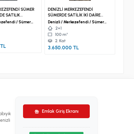
KEZEFENDİ SÜMER
DENİZLİ MERKEZEFENDİ
DENİZ
E SATILIK
SÜMERDE SATİLİK İKİ DAİRE
MURA
İNA
BİRDEN
SATILI
fendi / Sümer
Denizli / Merkezefendi / Sümer
Denizli
Mah.
Murat
2+1
3+
100 m²
15
2. Kat
2. 
 TL
3.650.000 TL
3.65
Emlak Giriş Ekranı
abıyık
nizli