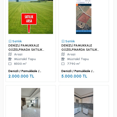
Satılık
Satılık
DENİZLİ PAMUKKALE
DENİZLİ PAMUKKALE
GÜZELPINADA SATILIK
GÜZELPINARDA SATILIK
TARLA
TARLA
Arazi
Arazi
Müstakil Tapu
Müstakil Tapu
8500 m²
7790 m²
Denizli / Pamukkale /
Denizli / Pamukkale /
Güzelpınar Mah.
Güzelpınar Mah.
2.000.000 TL
5.000.000 TL