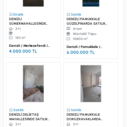
Kiralık
Satılık
DENİZLİ
DENİZLİ PAMUKKALE
SÜMERMAHALLESİNDE
GÜZELPINARDA SATILIK
DEVREN SATILIK HIRDAVAT
TARLA
2+1
Arazi
DÜKKANI
Müstakil Tapu
150 m²
10800 m²
Denizli / Merkezefendi /
Denizli / Pamukkale /
Sümer Mah.
4.000.000 TL
Güzelpınar Mah.
6.000.000 TL
Satılık
Satılık
DENİZLİ DELİKTAŞ
DENİZLİ PAMUKKALE
MAHALLESİNDE SATILIK
DOKUZKAVAKLARDA
DAİRE
SAYILIK DAİRE
2+1
2+1