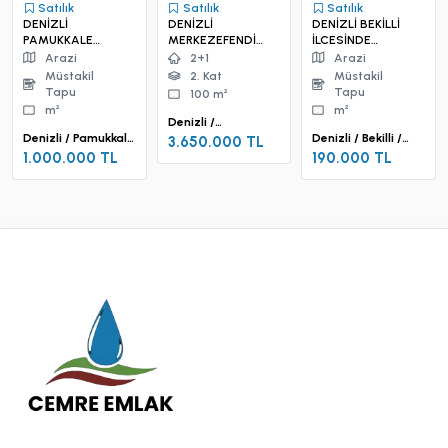
Satılık
Satılık
Satılık
DENİZLİ
DENİZLİ
DENİZLİ BEKİLLİ
PAMUKKALE
MERKEZEFENDİ
İLCESİNDE
GÜZELPINARDA
SÜMERDE
SATILIK TARLA
Arazi
2+1
Arazi
SATILIK TARLA
SATİLİK İKİ DAİRE
Müstakil
2. Kat
Müstakil
BİRDEN
Tapu
Tapu
100 m²
m²
m²
Denizli /
Denizli / Pamukkale
Merkezefendi /
Denizli / Bekilli /
3.650.000 TL
/ Güzelpınar Mah.
Sümer Mah.
Poyrazlı Mah.
1.000.000 TL
190.000 TL