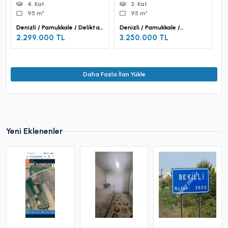
4. Kat
3. Kat
95 m²
95 m²
Denizli / Pamukkale / Deliktaş
Denizli / Pamukkale /
Mah.
Dokuzkavaklar Mah.
2.299.000 TL
3.250.000 TL
Daha Fazla İlan Yükle
Yeni Eklenenler