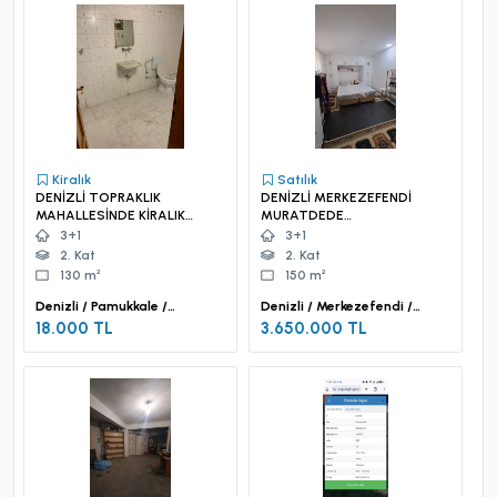
Kiralık
Satılık
DENİZLİ TOPRAKLIK
DENİZLİ MERKEZEFENDİ
MAHALLESİNDE KİRALIK
MURATDEDE
DAİRE
MAHALLESİNDE SATILIK
3+1
3+1
DAİRE
2. Kat
2. Kat
130 m²
150 m²
Denizli / Pamukkale /
Denizli / Merkezefendi /
Topraklık Mah.
Muratdede Mah.
18.000 TL
3.650.000 TL