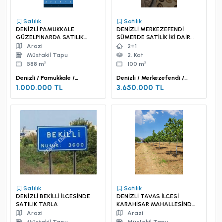
Satılık
Satılık
DENİZLİ PAMUKKALE
DENİZLİ MERKEZEFENDİ
GÜZELPINARDA SATILIK
SÜMERDE SATİLİK İKİ DAİRE
TARLA
BİRDEN
Arazi
2+1
Müstakil Tapu
2. Kat
588 m²
100 m²
Denizli / Pamukkale /
Denizli / Merkezefendi /
Güzelpınar Mah.
Sümer Mah.
1.000.000 TL
3.650.000 TL
Satılık
Satılık
DENİZLİ BEKİLLİ İLCESİNDE
DENİZLİ TAVAS İLCESİ
SATILIK TARLA
KARAHİSAR MAHALLESİNDE
SATILIK TARLA
Arazi
Arazi