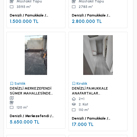
TARLA
Müstakil Tapu
Müstakil Tapu
3595 m²
2785 m²
Denizli / Pamukkale /
Denizli / Pamukkale /
Güzelpınar Mah.
Güzelpınar Mah.
1.500.000 TL
2.800.000 TL
Satılık
Kiralık
DENİZLİ MERKEZEFENDİ
DENİZLİ PAMUKKALE
SÜMER MAHALLESİNDE
ANAFARTALAR
SATILIK MÜSTAKİL BİNA
MAHALLESİNDE KİRALIK
2+1
DAİRE
2. Kat
120 m²
110 m²
Denizli / Merkezefendi /
Denizli / Pamukkale /
Sümer Mah.
5.650.000 TL
Anafartalar Mah.
17.000 TL