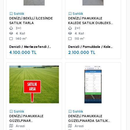
Satılık
Satılık
DENİZLİ BEKİLLİ İLCESİNDE
DENİZLİ PAMUKKALE
SATILIK TARLA
KALEDE SATILIK DUBLEKS
DAİRE
3+1
2+1
4. Kat
4. Kat
140 m²
110 m²
Denizli / Merkezefendi /
Denizli / Pamukkale / Kale
Sümer Mah.
Mah.
4.100.000 TL
2.100.000 TL
Satılık
Satılık
DENİZLİ PAMUKKALE
DENİZLİ PAMUKKALE
GÜZELPINAR
GÜZELPINARDA SATILIK
MAHALLESİNNDE SATILIK
TARLA
Arazi
Arazi