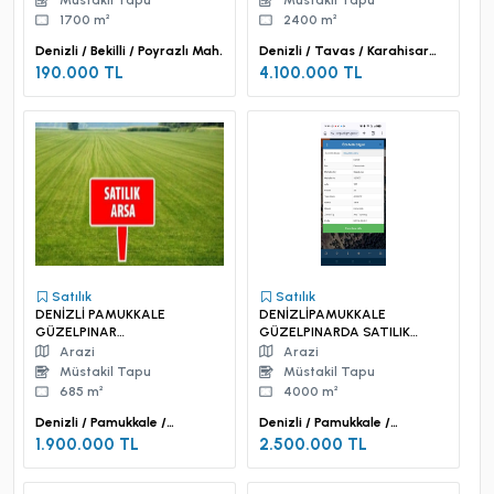
Müstakil Tapu
Müstakil Tapu
1700 m²
2400 m²
Denizli / Bekilli / Poyrazlı Mah.
Denizli / Tavas / Karahisar
Mah.
190.000 TL
4.100.000 TL
Satılık
Satılık
DENİZLİ PAMUKKALE
DENİZLİPAMUKKALE
GÜZELPINAR
GÜZELPINARDA SATILIK
MAHALLESİNDE SATILIK
TARLA
Arazi
Arazi
TARLA
Müstakil Tapu
Müstakil Tapu
685 m²
4000 m²
Denizli / Pamukkale /
Denizli / Pamukkale /
Güzelpınar Mah.
Güzelpınar Mah.
1.900.000 TL
2.500.000 TL